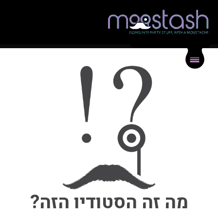
{
}
תיק עבודות
{
}
בלוג
{
}
צור קשר
מה זה הסטודיו הזה?