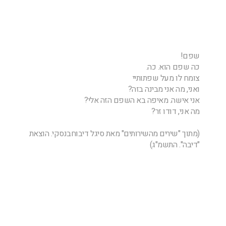
שפם!
כה שפם הוא. כה.
צומח לו מעל שפתותיי
ואני, מה אני מבינה בזה?
אני אישה. מאיפה בא השפם הזה אלי?
מה אני, דודו זר?
(מתוך "שירים מהשירותים" מאת סיגל דיבוחבנסקי. הוצאת
"דיבה". התשמ"ג)