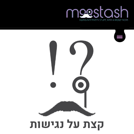
{
}
תיק עבודות
{
}
בלוג
{
}
צור קשר
קצת על נגישות