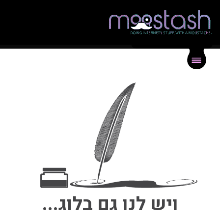
{
}
תיק עבודות
{
}
בלוג
{
}
צור קשר
ויש לנו גם בלוג...