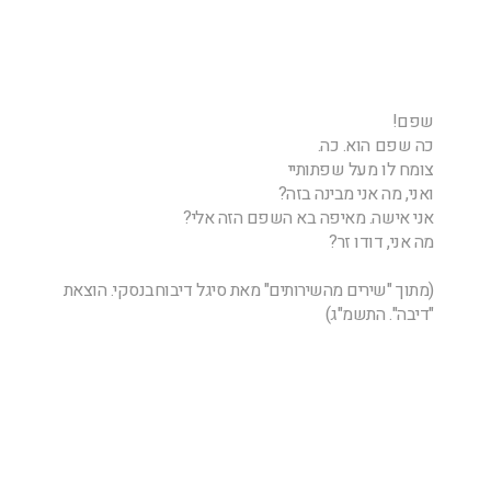
שפם!
כה שפם הוא. כה.
צומח לו מעל שפתותיי
ואני, מה אני מבינה בזה?
אני אישה. מאיפה בא השפם הזה אלי?
מה אני, דודו זר?
(מתוך "שירים מהשירותים" מאת סיגל דיבוחבנסקי. הוצאת
"דיבה". התשמ"ג)