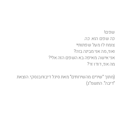
שפם!
כה שפם הוא. כה.
צומח לו מעל שפתותיי
ואני, מה אני מבינה בזה?
אני אישה. מאיפה בא השפם הזה אלי?
מה אני, דודו זר?
(מתוך "שירים מהשירותים" מאת סיגל דיבוחבנסקי. הוצאת
"דיבה". התשמ"ג)