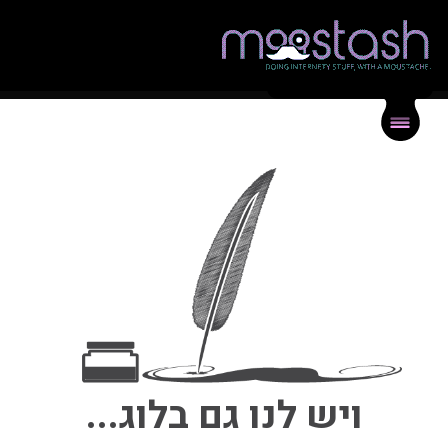
{
}
תיק עבודות
{
}
בלוג
{
}
צור קשר
ויש לנו גם בלוג...