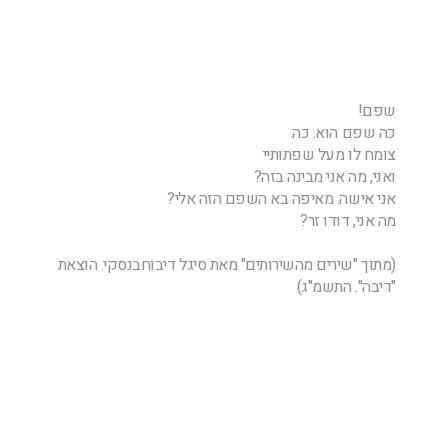
שפם!
כה שפם הוא. כה.
צומח לו מעל שפתותיי
ואני, מה אני מבינה בזה?
אני אישה. מאיפה בא השפם הזה אלי?
מה אני, דודו זר?
(מתוך "שירים מהשירותים" מאת סיגל דיבוחבנסקי. הוצאת
"דיבה". התשמ"ג)