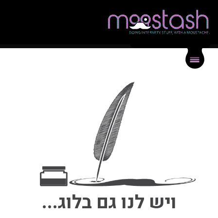
{
}
תיק עבודות
{
}
בלוג
{
}
צור קשר
ויש לנו גם בלוג...