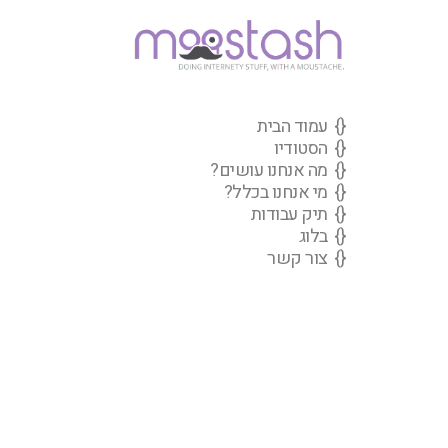
{
}
עמוד הבית
{
}
הסטודיו
{
}
מה אנחנו עושים?
{
}
מי אנחנו בכלל?
{
}
תיק עבודות
{
}
בלוג
{
}
צור קשר