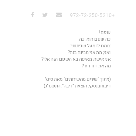
+972-72-250-5210
שפם!
כה שפם הוא. כה.
צומח לו מעל שפתותיי
ואני, מה אני מבינה בזה?
אני אישה. מאיפה בא השפם הזה אלי?
מה אני, דודו זר?
(מתוך "שירים מהשירותים" מאת סיגל
דיבוחבנסקי. הוצאת "דיבה". התשמ"ג)