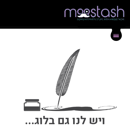
{
}
תיק עבודות
{
}
בלוג
{
}
צור קשר
ויש לנו גם בלוג...