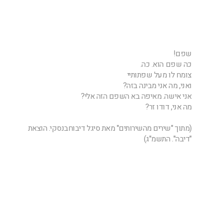
שפם!
כה שפם הוא. כה.
צומח לו מעל שפתותיי
ואני, מה אני מבינה בזה?
אני אישה. מאיפה בא השפם הזה אלי?
מה אני, דודו זר?
(מתוך "שירים מהשירותים" מאת סיגל דיבוחבנסקי. הוצאת
"דיבה". התשמ"ג)