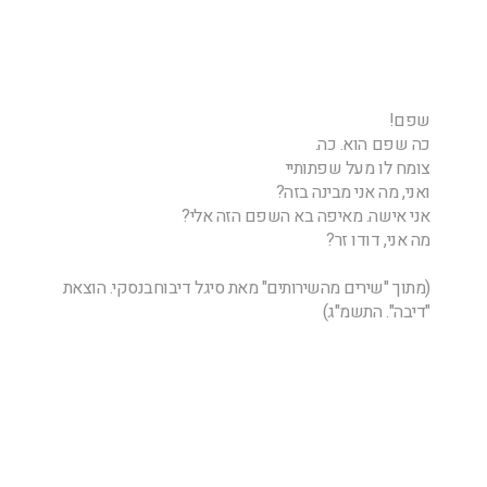
שפם!
כה שפם הוא. כה.
צומח לו מעל שפתותיי
ואני, מה אני מבינה בזה?
אני אישה. מאיפה בא השפם הזה אלי?
מה אני, דודו זר?
(מתוך "שירים מהשירותים" מאת סיגל דיבוחבנסקי. הוצאת
"דיבה". התשמ"ג)