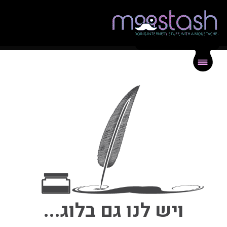
{
}
תיק עבודות
{
}
בלוג
{
}
צור קשר
ויש לנו גם בלוג...