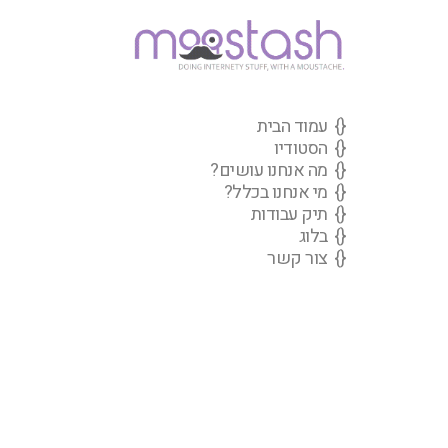
{
}
עמוד הבית
{
}
הסטודיו
{
}
מה אנחנו עושים?
{
}
מי אנחנו בכלל?
{
}
תיק עבודות
{
}
בלוג
{
}
צור קשר