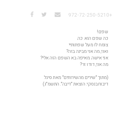
+972-72-250-5210
שפם!
כה שפם הוא. כה.
צומח לו מעל שפתותיי
ואני, מה אני מבינה בזה?
אני אישה. מאיפה בא השפם הזה אלי?
מה אני, דודו זר?
(מתוך "שירים מהשירותים" מאת סיגל
דיבוחבנסקי. הוצאת "דיבה". התשמ"ג)